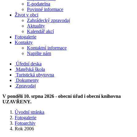
E-podatelna
Povinné informace
Život v obci
Zahrádecký zpravodaj
Aktuality
Kalendář akcí
Fotogalerie
Kontakty
Kontaktní informace
Napište nám
Úřední deska
Mateřská škola
Turistická ubytovna
Dokumenty
Zpravodaj
V pondělí 10. srpna 2026 - obecní úřad i obecní knihovna
UZAVŘENY.
Úvodní stránka
Fotogalerie
Fotoarchiv
Rok 2006