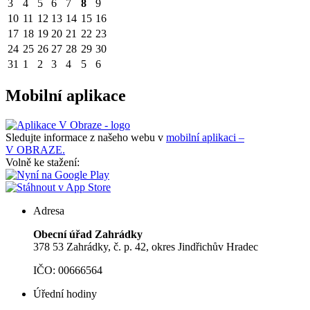
3
4
5
6
7
8
9
10
11
12
13
14
15
16
17
18
19
20
21
22
23
24
25
26
27
28
29
30
31
1
2
3
4
5
6
Mobilní aplikace
Sledujte informace z našeho webu v
mobilní aplikaci –
V OBRAZE.
Volně ke stažení:
Adresa
Obecní úřad Zahrádky
378 53 Zahrádky, č. p. 42, okres Jindřichův Hradec
IČO: 00666564
Úřední hodiny