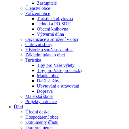
Zastupitelé
Členství obce
Zařízení obce
Turistická ubytovna
Jednotka PO SDH
Obecní knihovna
Výtvarná dílna
Organizace a sdružení v obci
Církevní sbory
Historie a současnost obce
Základní údaje o obci
Turistika
Tipy pro Vaše výlety
Tipy pro Vaše procházky
Mapka obce
Další služby
Ubytování a stravování
Doprava
Mateřská škola
Projekty a dotace
Úřad
Úřední deska
Hospodaření obce
Dokumenty úřadu
Doporučujeme