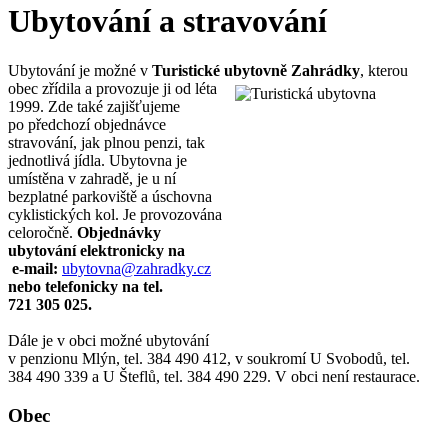
Ubytování a stravování
Ubytování je možné v
Turistické ubytovně Zahrádky
, kterou
obec zřídila a provozuje ji od léta
1999. Zde také zajišťujeme
po předchozí objednávce
stravování, jak plnou penzi, tak
jednotlivá jídla. Ubytovna je
umístěna v zahradě, je u ní
bezplatné parkoviště a úschovna
cyklistických kol. Je provozována
celoročně.
Objednávky
ubytování elektronicky na
e-mail:
ubytovna@zahradky.cz
nebo telefonicky na tel.
721 305 025.
Dále je v obci možné ubytování
v penzionu Mlýn, tel. 384 490 412, v soukromí U Svobodů, tel.
384 490 339 a U Šteflů, tel. 384 490 229. V obci není restaurace.
Obec