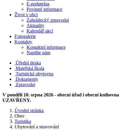
E-podatelna
Povinné informace
Život v obci
Zahrádecký zpravodaj
Aktuality
Kalendář akcí
Fotogalerie
Kontakty
Kontaktní informace
Napište nám
Úřední deska
Mateřská škola
Turistická ubytovna
Dokumenty
Zpravodaj
V pondělí 10. srpna 2026 - obecní úřad i obecní knihovna
UZAVŘENY.
Úvodní stránka
Obec
Turistika
Ubytování a stravování