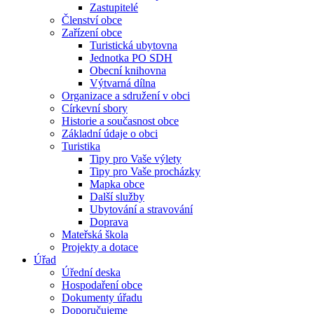
Zastupitelé
Členství obce
Zařízení obce
Turistická ubytovna
Jednotka PO SDH
Obecní knihovna
Výtvarná dílna
Organizace a sdružení v obci
Církevní sbory
Historie a současnost obce
Základní údaje o obci
Turistika
Tipy pro Vaše výlety
Tipy pro Vaše procházky
Mapka obce
Další služby
Ubytování a stravování
Doprava
Mateřská škola
Projekty a dotace
Úřad
Úřední deska
Hospodaření obce
Dokumenty úřadu
Doporučujeme