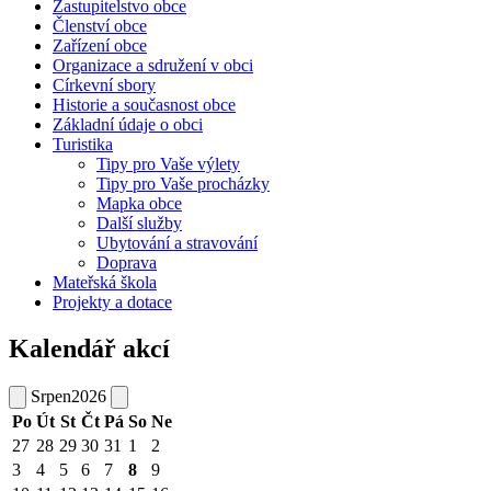
Zastupitelstvo obce
Členství obce
Zařízení obce
Organizace a sdružení v obci
Církevní sbory
Historie a současnost obce
Základní údaje o obci
Turistika
Tipy pro Vaše výlety
Tipy pro Vaše procházky
Mapka obce
Další služby
Ubytování a stravování
Doprava
Mateřská škola
Projekty a dotace
Kalendář akcí
Srpen
2026
Po
Út
St
Čt
Pá
So
Ne
27
28
29
30
31
1
2
3
4
5
6
7
8
9