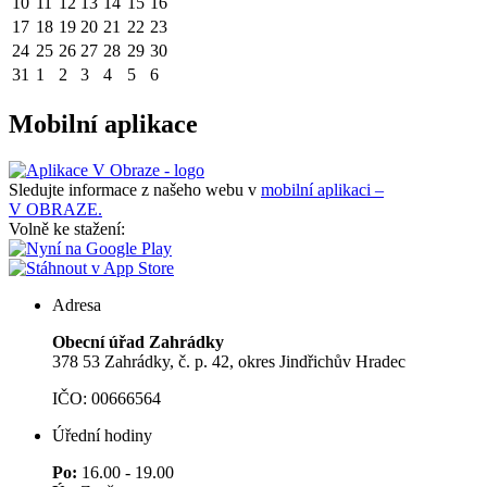
10
11
12
13
14
15
16
17
18
19
20
21
22
23
24
25
26
27
28
29
30
31
1
2
3
4
5
6
Mobilní aplikace
Sledujte informace z našeho webu v
mobilní aplikaci –
V OBRAZE.
Volně ke stažení:
Adresa
Obecní úřad Zahrádky
378 53 Zahrádky, č. p. 42, okres Jindřichův Hradec
IČO: 00666564
Úřední hodiny
Po:
16.00 - 19.00