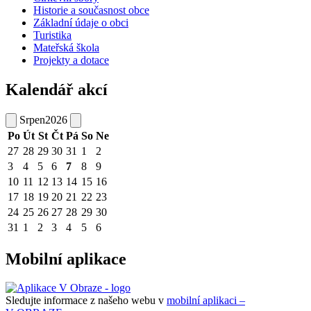
Historie a současnost obce
Základní údaje o obci
Turistika
Mateřská škola
Projekty a dotace
Kalendář akcí
Srpen
2026
Po
Út
St
Čt
Pá
So
Ne
27
28
29
30
31
1
2
3
4
5
6
7
8
9
10
11
12
13
14
15
16
17
18
19
20
21
22
23
24
25
26
27
28
29
30
31
1
2
3
4
5
6
Mobilní aplikace
Sledujte informace z našeho webu v
mobilní aplikaci –