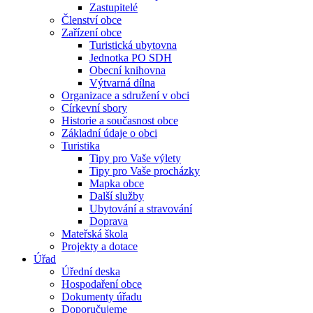
Zastupitelé
Členství obce
Zařízení obce
Turistická ubytovna
Jednotka PO SDH
Obecní knihovna
Výtvarná dílna
Organizace a sdružení v obci
Církevní sbory
Historie a současnost obce
Základní údaje o obci
Turistika
Tipy pro Vaše výlety
Tipy pro Vaše procházky
Mapka obce
Další služby
Ubytování a stravování
Doprava
Mateřská škola
Projekty a dotace
Úřad
Úřední deska
Hospodaření obce
Dokumenty úřadu
Doporučujeme