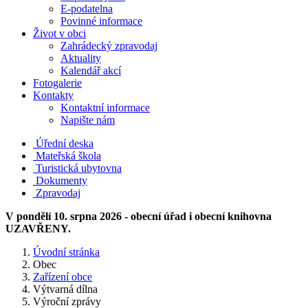
E-podatelna
Povinné informace
Život v obci
Zahrádecký zpravodaj
Aktuality
Kalendář akcí
Fotogalerie
Kontakty
Kontaktní informace
Napište nám
Úřední deska
Mateřská škola
Turistická ubytovna
Dokumenty
Zpravodaj
V pondělí 10. srpna 2026 - obecní úřad i obecní knihovna
UZAVŘENY.
Úvodní stránka
Obec
Zařízení obce
Výtvarná dílna
Výroční zprávy