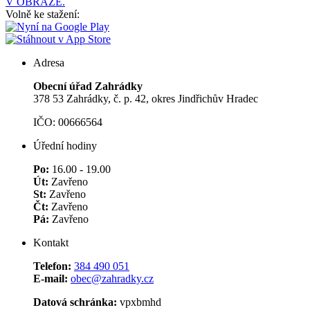
V OBRAZE.
Volně ke stažení:
Adresa
Obecní úřad Zahrádky
378 53 Zahrádky, č. p. 42, okres Jindřichův Hradec
IČO: 00666564
Úřední hodiny
Po:
16.00 - 19.00
Út:
Zavřeno
St:
Zavřeno
Čt:
Zavřeno
Pá:
Zavřeno
Kontakt
Telefon:
384 490 051
E-mail:
obec@zahradky.cz
Datová schránka:
vpxbmhd