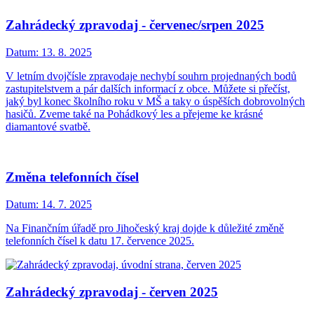
Zahrádecký zpravodaj - červenec/srpen 2025
Datum:
13. 8. 2025
V letním dvojčísle zpravodaje nechybí souhrn projednaných bodů
zastupitelstvem a pár dalších informací z obce. Můžete si přečíst,
jaký byl konec školního roku v MŠ a taky o úspěších dobrovolných
hasičů. Zveme také na Pohádkový les a přejeme ke krásné
diamantové svatbě.
Změna telefonních čísel
Datum:
14. 7. 2025
Na Finančním úřadě pro Jihočeský kraj dojde k důležité změně
telefonních čísel k datu 17. července 2025.
Zahrádecký zpravodaj - červen 2025