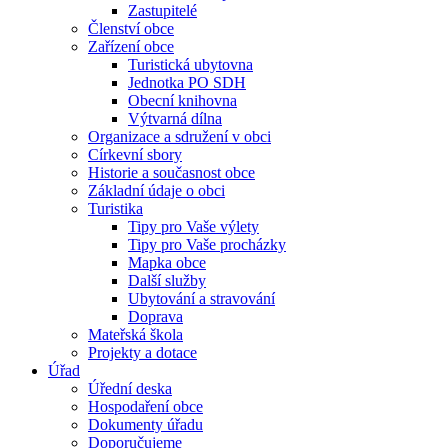
Zastupitelé
Členství obce
Zařízení obce
Turistická ubytovna
Jednotka PO SDH
Obecní knihovna
Výtvarná dílna
Organizace a sdružení v obci
Církevní sbory
Historie a současnost obce
Základní údaje o obci
Turistika
Tipy pro Vaše výlety
Tipy pro Vaše procházky
Mapka obce
Další služby
Ubytování a stravování
Doprava
Mateřská škola
Projekty a dotace
Úřad
Úřední deska
Hospodaření obce
Dokumenty úřadu
Doporučujeme