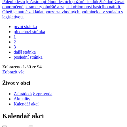
Pálení klestu je častou příčinou lesních požárů. Je důležité dodržovat
doporučené parametry ohniště a zajistit přítomnost hasícího nářadí.
Oheň je nutné zakládat pouze za vhodných podmínek a v souladu s
legislativou.
první stránka
předchozí stránka
1
2
3
další stránka
poslední stránka
Zobrazeno
1
-
30
ze 94
Zobrazit vše
Život v obci
Zahrádecký zpravodaj
Aktuality
Kalendář akcí
Kalendář akcí