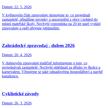
Datum:
22. 5. 2026
V květnovém čísle zpravodaje shrnujeme to, co projednali
zastupitelé, přinášíme novinky a upozornění z obce i pohled do
místní mateřské školy. Nechybí vzpomínka na 20 let staré vydání
zpravodaje a opět přejeme jubilantům.
Zahrádecký zpravodaj - duben 2026
Datum:
20. 4. 2026
V dubnovém zpravodaji tradičně informujeme o tom, co
projednávali zastupitelé. Nechybí ohlédnutí za děním ve školce a
karnevalem. Věnujeme se také odpadovému hospodářství a stavbě
kanalizace.
Cyklistické závody
Datum:
26. 3. 2026