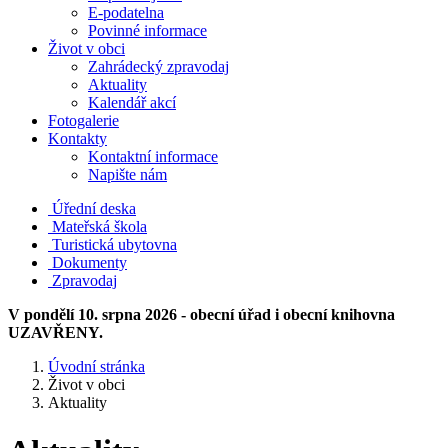
E-podatelna
Povinné informace
Život v obci
Zahrádecký zpravodaj
Aktuality
Kalendář akcí
Fotogalerie
Kontakty
Kontaktní informace
Napište nám
Úřední deska
Mateřská škola
Turistická ubytovna
Dokumenty
Zpravodaj
V pondělí 10. srpna 2026 - obecní úřad i obecní knihovna
UZAVŘENY.
Úvodní stránka
Život v obci
Aktuality