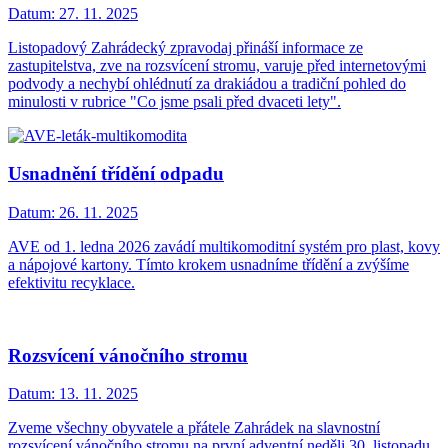
Datum:
27. 11. 2025
Listopadový Zahrádecký zpravodaj přináší informace ze
zastupitelstva, zve na rozsvícení stromu, varuje před internetovými
podvody a nechybí ohlédnutí za drakiádou a tradiční pohled do
minulosti v rubrice "Co jsme psali před dvaceti lety".
Usnadnění třídění odpadu
Datum:
26. 11. 2025
AVE od 1. ledna 2026 zavádí multikomoditní systém pro plast, kovy
a nápojové kartony. Tímto krokem usnadníme třídění a zvýšíme
efektivitu recyklace.
Rozsvícení vánočního stromu
Datum:
13. 11. 2025
Zveme všechny obyvatele a přátele Zahrádek na slavnostní
rozsvícení vánočního stromu na první adventní neděli 30. listopadu