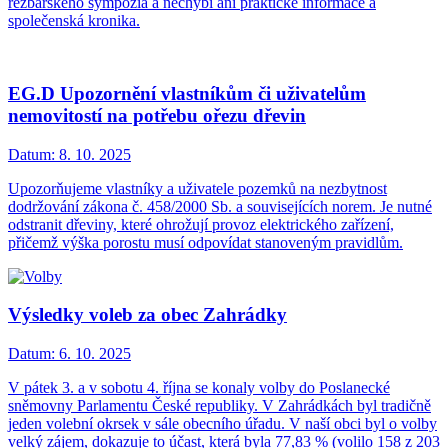
řezbářského sympozia a nechybí ani praktické informace a
společenská kronika.
EG.D Upozornění vlastníkům či uživatelům
nemovitostí na potřebu ořezu dřevin
Datum:
8. 10. 2025
Upozorňujeme vlastníky a uživatele pozemků na nezbytnost
dodržování zákona č. 458/2000 Sb. a souvisejících norem. Je nutné
odstranit dřeviny, které ohrožují provoz elektrického zařízení,
přičemž výška porostu musí odpovídat stanoveným pravidlům.
Výsledky voleb za obec Zahrádky
Datum:
6. 10. 2025
V pátek 3. a v sobotu 4. října se konaly volby do Poslanecké
sněmovny Parlamentu České republiky. V Zahrádkách byl tradičně
jeden volební okrsek v sále obecního úřadu. V naší obci byl o volby
velký zájem, dokazuje to účast, která byla 77,83 % (volilo 158 z 203