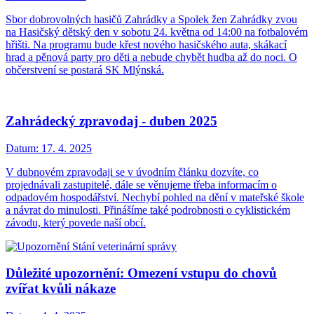
Sbor dobrovolných hasičů Zahrádky a Spolek žen Zahrádky zvou
na Hasičský dětský den v sobotu 24. května od 14:00 na fotbalovém
hřišti. Na programu bude křest nového hasičského auta, skákací
hrad a pěnová party pro děti a nebude chybět hudba až do noci. O
občerstvení se postará SK Mlýnská.
Zahrádecký zpravodaj - duben 2025
Datum:
17. 4. 2025
V dubnovém zpravodaji se v úvodním článku dozvíte, co
projednávali zastupitelé, dále se věnujeme třeba informacím o
odpadovém hospodářství. Nechybí pohled na dění v mateřské škole
a návrat do minulosti. Přinášíme také podrobnosti o cyklistickém
závodu, který povede naší obcí.
Důležité upozornění: Omezení vstupu do chovů
zvířat kvůli nákaze