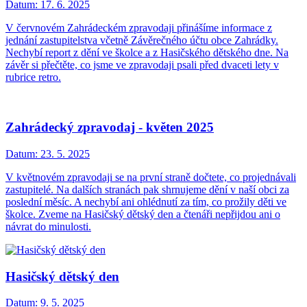
Datum:
17. 6. 2025
V červnovém Zahrádeckém zpravodaji přinášíme informace z
jednání zastupitelstva včetně Závěrečného účtu obce Zahrádky.
Nechybí report z dění ve školce a z Hasičského dětského dne. Na
závěr si přečtěte, co jsme ve zpravodaji psali před dvaceti lety v
rubrice retro.
Zahrádecký zpravodaj - květen 2025
Datum:
23. 5. 2025
V květnovém zpravodaji se na první straně dočtete, co projednávali
zastupitelé. Na dalších stranách pak shrnujeme dění v naší obci za
poslední měsíc. A nechybí ani ohlédnutí za tím, co prožily děti ve
školce. Zveme na Hasičský dětský den a čtenáři nepřijdou ani o
návrat do minulosti.
Hasičský dětský den
Datum:
9. 5. 2025