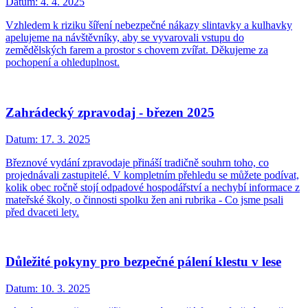
Datum:
4. 4. 2025
Vzhledem k riziku šíření nebezpečné nákazy slintavky a kulhavky
apelujeme na návštěvníky, aby se vyvarovali vstupu do
zemědělských farem a prostor s chovem zvířat. Děkujeme za
pochopení a ohleduplnost.
Zahrádecký zpravodaj - březen 2025
Datum:
17. 3. 2025
Březnové vydání zpravodaje přináší tradičně souhrn toho, co
projednávali zastupitelé. V kompletním přehledu se můžete podívat,
kolik obec ročně stojí odpadové hospodářství a nechybí informace z
mateřské školy, o činnosti spolku žen ani rubrika - Co jsme psali
před dvaceti lety.
Důležité pokyny pro bezpečné pálení klestu v lese
Datum:
10. 3. 2025