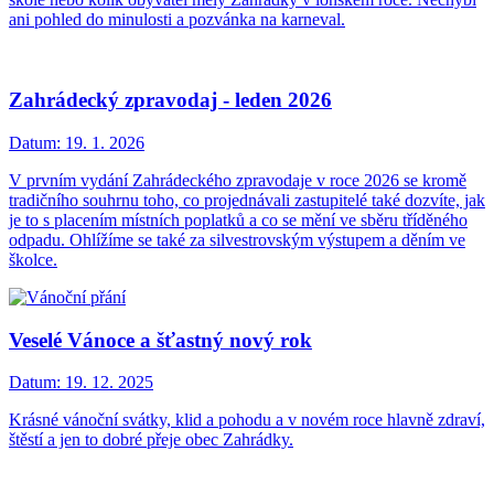
ani pohled do minulosti a pozvánka na karneval.
Zahrádecký zpravodaj - leden 2026
Datum:
19. 1. 2026
V prvním vydání Zahrádeckého zpravodaje v roce 2026 se kromě
tradičního souhrnu toho, co projednávali zastupitelé také dozvíte, jak
je to s placením místních poplatků a co se mění ve sběru tříděného
odpadu. Ohlížíme se také za silvestrovským výstupem a děním ve
školce.
Veselé Vánoce a šťastný nový rok
Datum:
19. 12. 2025
Krásné vánoční svátky, klid a pohodu a v novém roce hlavně zdraví,
štěstí a jen to dobré přeje obec Zahrádky.