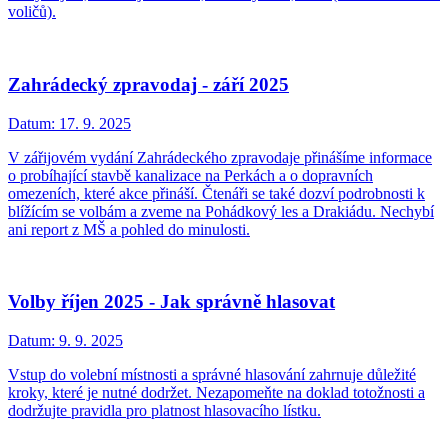
voličů).
Zahrádecký zpravodaj - září 2025
Datum:
17. 9. 2025
V zářijovém vydání Zahrádeckého zpravodaje přinášíme informace
o probíhající stavbě kanalizace na Perkách a o dopravních
omezeních, které akce přináší. Čtenáři se také dozví podrobnosti k
blížícím se volbám a zveme na Pohádkový les a Drakiádu. Nechybí
ani report z MŠ a pohled do minulosti.
Volby říjen 2025 - Jak správně hlasovat
Datum:
9. 9. 2025
Vstup do volební místnosti a správné hlasování zahrnuje důležité
kroky, které je nutné dodržet. Nezapomeňte na doklad totožnosti a
dodržujte pravidla pro platnost hlasovacího lístku.