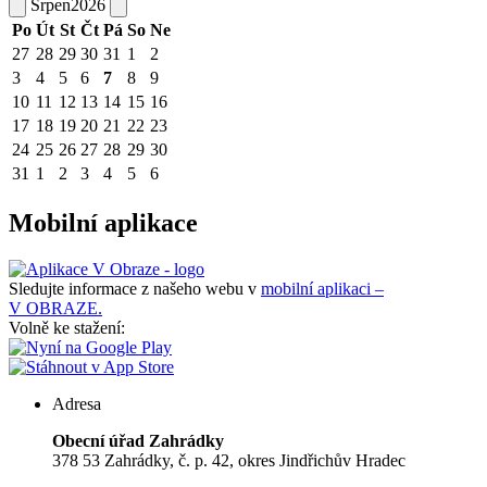
Srpen
2026
Po
Út
St
Čt
Pá
So
Ne
27
28
29
30
31
1
2
3
4
5
6
7
8
9
10
11
12
13
14
15
16
17
18
19
20
21
22
23
24
25
26
27
28
29
30
31
1
2
3
4
5
6
Mobilní aplikace
Sledujte informace z našeho webu v
mobilní aplikaci –
V OBRAZE.
Volně ke stažení:
Adresa
Obecní úřad Zahrádky
378 53 Zahrádky, č. p. 42, okres Jindřichův Hradec