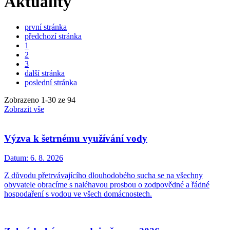
Aktuality
první stránka
předchozí stránka
1
2
3
další stránka
poslední stránka
Zobrazeno
1
-
30
ze 94
Zobrazit vše
Výzva k šetrnému využívání vody
Datum:
6. 8. 2026
Z důvodu přetrvávajícího dlouhodobého sucha se na všechny
obyvatele obracíme s naléhavou prosbou o zodpovědné a řádné
hospodaření s vodou ve všech domácnostech.