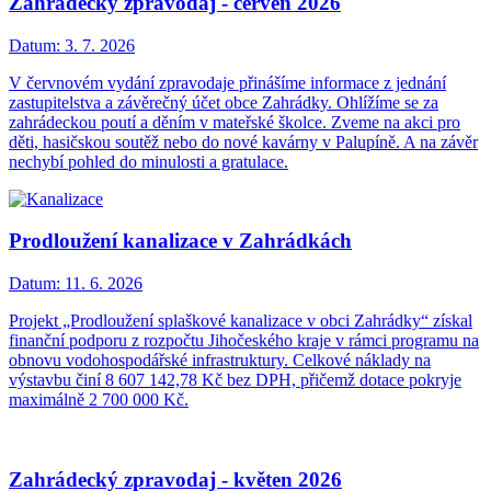
Zahrádecký zpravodaj - červen 2026
Datum:
3. 7. 2026
V červnovém vydání zpravodaje přinášíme informace z jednání
zastupitelstva a závěrečný účet obce Zahrádky. Ohlížíme se za
zahrádeckou poutí a děním v mateřské školce. Zveme na akci pro
děti, hasičskou soutěž nebo do nové kavárny v Palupíně. A na závěr
nechybí pohled do minulosti a gratulace.
Prodloužení kanalizace v Zahrádkách
Datum:
11. 6. 2026
Projekt „Prodloužení splaškové kanalizace v obci Zahrádky“ získal
finanční podporu z rozpočtu Jihočeského kraje v rámci programu na
obnovu vodohospodářské infrastruktury. Celkové náklady na
výstavbu činí 8 607 142,78 Kč bez DPH, přičemž dotace pokryje
maximálně 2 700 000 Kč.
Zahrádecký zpravodaj - květen 2026