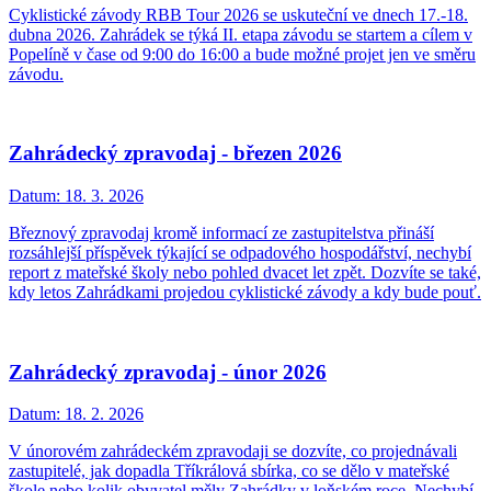
Cyklistické závody RBB Tour 2026 se uskuteční ve dnech 17.-18.
dubna 2026. Zahrádek se týká II. etapa závodu se startem a cílem v
Popelíně v čase od 9:00 do 16:00 a bude možné projet jen ve směru
závodu.
Zahrádecký zpravodaj - březen 2026
Datum:
18. 3. 2026
Březnový zpravodaj kromě informací ze zastupitelstva přináší
rozsáhlejší příspěvek týkající se odpadového hospodářství, nechybí
report z mateřské školy nebo pohled dvacet let zpět. Dozvíte se také,
kdy letos Zahrádkami projedou cyklistické závody a kdy bude pouť.
Zahrádecký zpravodaj - únor 2026
Datum:
18. 2. 2026
V únorovém zahrádeckém zpravodaji se dozvíte, co projednávali
zastupitelé, jak dopadla Tříkrálová sbírka, co se dělo v mateřské
škole nebo kolik obyvatel měly Zahrádky v loňském roce. Nechybí