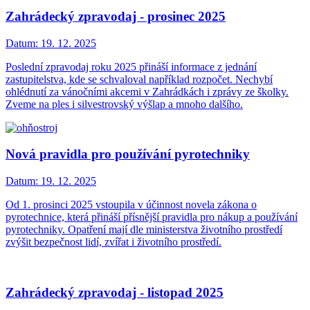
Zahrádecký zpravodaj - prosinec 2025
Datum:
19. 12. 2025
Poslední zpravodaj roku 2025 přináší informace z jednání
zastupitelstva, kde se schvaloval například rozpočet. Nechybí
ohlédnutí za vánočními akcemi v Zahrádkách i zprávy ze školky.
Zveme na ples i silvestrovský výšlap a mnoho dalšího.
Nová pravidla pro používání pyrotechniky
Datum:
19. 12. 2025
Od 1. prosinci 2025 vstoupila v účinnost novela zákona o
pyrotechnice, která přináší přísnější pravidla pro nákup a používání
pyrotechniky. Opatření mají dle ministerstva životního prostředí
zvýšit bezpečnost lidí, zvířat i životního prostředí.
Zahrádecký zpravodaj - listopad 2025