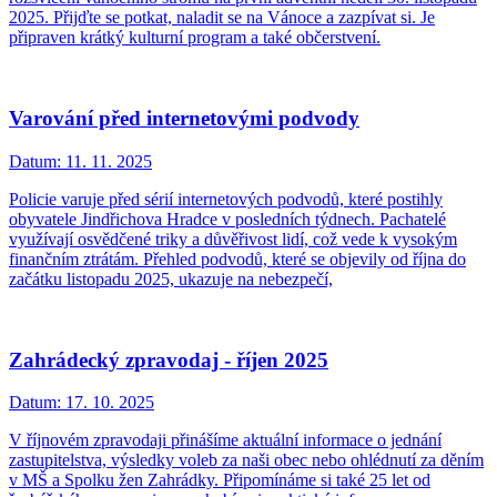
2025. Přijďte se potkat, naladit se na Vánoce a zazpívat si. Je
připraven krátký kulturní program a také občerstvení.
Varování před internetovými podvody
Datum:
11. 11. 2025
Policie varuje před sérií internetových podvodů, které postihly
obyvatele Jindřichova Hradce v posledních týdnech. Pachatelé
využívají osvědčené triky a důvěřivost lidí, což vede k vysokým
finančním ztrátám. Přehled podvodů, které se objevily od října do
začátku listopadu 2025, ukazuje na nebezpečí,
Zahrádecký zpravodaj - říjen 2025
Datum:
17. 10. 2025
V říjnovém zpravodaji přinášíme aktuální informace o jednání
zastupitelstva, výsledky voleb za naši obec nebo ohlédnutí za děním
v MŠ a Spolku žen Zahrádky. Připomínáme si také 25 let od