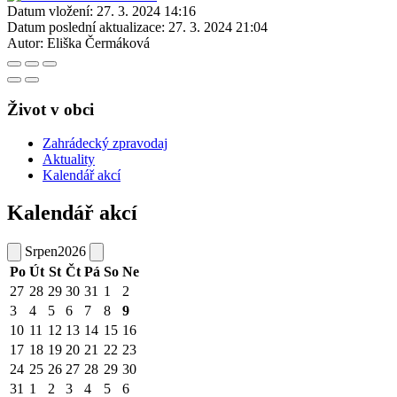
Datum vložení:
27. 3. 2024 14:16
Datum poslední aktualizace:
27. 3. 2024 21:04
Autor:
Eliška Čermáková
Život v obci
Zahrádecký zpravodaj
Aktuality
Kalendář akcí
Kalendář akcí
Srpen
2026
Po
Út
St
Čt
Pá
So
Ne
27
28
29
30
31
1
2
3
4
5
6
7
8
9
10
11
12
13
14
15
16
17
18
19
20
21
22
23
24
25
26
27
28
29
30
31
1
2
3
4
5
6