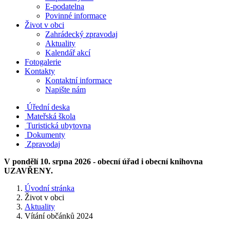
E-podatelna
Povinné informace
Život v obci
Zahrádecký zpravodaj
Aktuality
Kalendář akcí
Fotogalerie
Kontakty
Kontaktní informace
Napište nám
Úřední deska
Mateřská škola
Turistická ubytovna
Dokumenty
Zpravodaj
V pondělí 10. srpna 2026 - obecní úřad i obecní knihovna
UZAVŘENY.
Úvodní stránka
Život v obci
Aktuality
Vítání občánků 2024