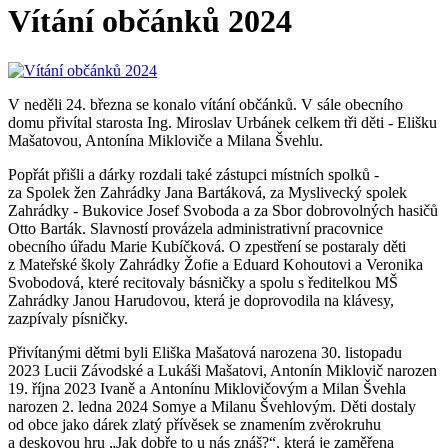
Vítání občánků 2024
V neděli 24. března se konalo vítání občánků. V sále obecního
domu přivítal starosta Ing. Miroslav Urbánek celkem tři děti - Elišku
Mašatovou, Antonína Mikloviče a Milana Švehlu.
Popřát přišli a dárky rozdali také zástupci místních spolků -
za Spolek žen Zahrádky Jana Bartáková, za Myslivecký spolek
Zahrádky - Bukovice Josef Svoboda a za Sbor dobrovolných hasičů
Otto Barták. Slavností provázela administrativní pracovnice
obecního úřadu Marie Kubíčková. O zpestření se postaraly děti
z Mateřské školy Zahrádky Žofie a Eduard Kohoutovi a Veronika
Svobodová, které recitovaly básničky a spolu s ředitelkou MŠ
Zahrádky Janou Harudovou, která je doprovodila na klávesy,
zazpívaly písničky.
Přivítanými dětmi byli Eliška Mašatová narozena 30. listopadu
2023 Lucii Závodské a Lukáši Mašatovi, Antonín Miklovič narozen
19. října 2023 Ivaně a Antonínu Miklovičovým a Milan Švehla
narozen 2. ledna 2024 Somye a Milanu Švehlovým. Děti dostaly
od obce jako dárek zlatý přívěsek se znamením zvěrokruhu
a deskovou hru „Jak dobře to u nás znáš?“, která je zaměřena