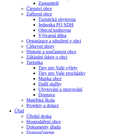
Zastupitelé
Členství obce
Zařízení obce
Turistická ubytovna
Jednotka PO SDH
Obecní knihovna
Výtvarná dílna
Organizace a sdružení v obci
Církevní sbory
Historie a současnost obce
Základní údaje o obci
Turistika
Tipy pro Vaše výlety
Tipy pro Vaše procházky
Mapka obce
Další služby
Ubytování a stravování
Doprava
Mateřská škola
Projekty a dotace
Úřad
Úřední deska
Hospodaření obce
Dokumenty úřadu
Doporučujeme