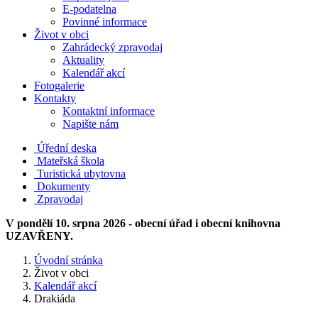
E-podatelna
Povinné informace
Život v obci
Zahrádecký zpravodaj
Aktuality
Kalendář akcí
Fotogalerie
Kontakty
Kontaktní informace
Napište nám
Úřední deska
Mateřská škola
Turistická ubytovna
Dokumenty
Zpravodaj
V pondělí 10. srpna 2026 - obecní úřad i obecní knihovna
UZAVŘENY.
Úvodní stránka
Život v obci
Kalendář akcí
Drakiáda