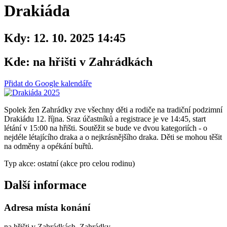
Drakiáda
Kdy:
12. 10. 2025 14:45
Kde:
na hřišti v Zahrádkách
Přidat do Google kalendáře
Spolek žen Zahrádky zve všechny děti a rodiče na tradiční podzimní
Drakiádu 12. října. Sraz účastníků a registrace je ve 14:45, start
létání v 15:00 na hřišti. Soutěžit se bude ve dvou kategoriích - o
nejdéle létajícího draka a o nejkrásnějšího draka. Děti se mohou těšit
na odměny a opékání buřtů.
Typ akce: ostatní (akce pro celou rodinu)
Další informace
Adresa místa konání
na hřišti v Zahrádkách, Zahrádky