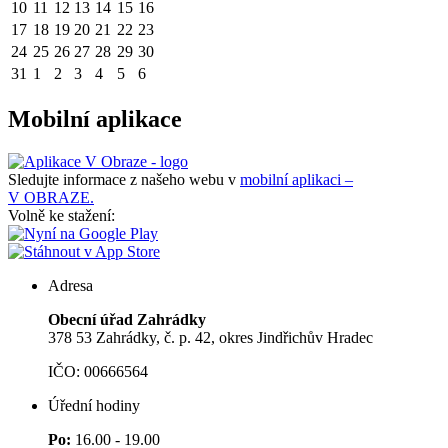
10
11
12
13
14
15
16
17
18
19
20
21
22
23
24
25
26
27
28
29
30
31
1
2
3
4
5
6
Mobilní aplikace
Sledujte informace z našeho webu v
mobilní aplikaci –
V OBRAZE.
Volně ke stažení:
Adresa
Obecní úřad Zahrádky
378 53 Zahrádky, č. p. 42, okres Jindřichův Hradec
IČO: 00666564
Úřední hodiny
Po:
16.00 - 19.00