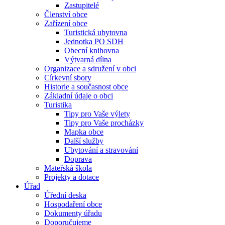
Zastupitelé
Členství obce
Zařízení obce
Turistická ubytovna
Jednotka PO SDH
Obecní knihovna
Výtvarná dílna
Organizace a sdružení v obci
Církevní sbory
Historie a současnost obce
Základní údaje o obci
Turistika
Tipy pro Vaše výlety
Tipy pro Vaše procházky
Mapka obce
Další služby
Ubytování a stravování
Doprava
Mateřská škola
Projekty a dotace
Úřad
Úřední deska
Hospodaření obce
Dokumenty úřadu
Doporučujeme