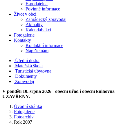
E-podatelna
Povinné informace
Život v obci
Zahrádecký zpravodaj
Aktuality
Kalendář akcí
Fotogalerie
Kontakty
Kontaktní informace
Napište nám
Úřední deska
Mateřská škola
Turistická ubytovna
Dokumenty
Zpravodaj
V pondělí 10. srpna 2026 - obecní úřad i obecní knihovna
UZAVŘENY.
Úvodní stránka
Fotogalerie
Fotoarchiv
Rok 2007