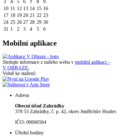
3
4
5
6
7
8
9
10
11
12
13
14
15
16
17
18
19
20
21
22
23
24
25
26
27
28
29
30
31
1
2
3
4
5
6
Mobilní aplikace
Sledujte informace z našeho webu v
mobilní aplikaci –
V OBRAZE.
Volně ke stažení:
Adresa
Obecní úřad Zahrádky
378 53 Zahrádky, č. p. 42, okres Jindřichův Hradec
IČO: 00666564
Úřední hodiny