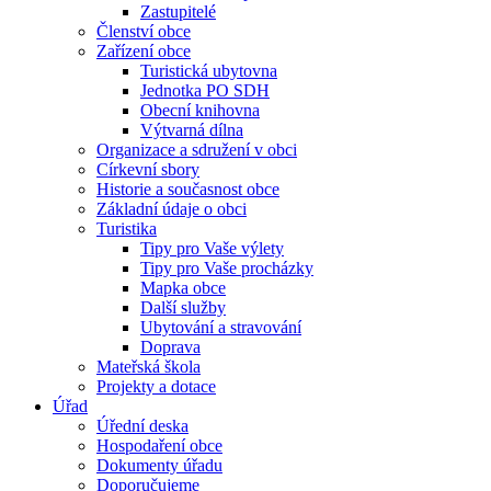
Zastupitelé
Členství obce
Zařízení obce
Turistická ubytovna
Jednotka PO SDH
Obecní knihovna
Výtvarná dílna
Organizace a sdružení v obci
Církevní sbory
Historie a současnost obce
Základní údaje o obci
Turistika
Tipy pro Vaše výlety
Tipy pro Vaše procházky
Mapka obce
Další služby
Ubytování a stravování
Doprava
Mateřská škola
Projekty a dotace
Úřad
Úřední deska
Hospodaření obce
Dokumenty úřadu
Doporučujeme