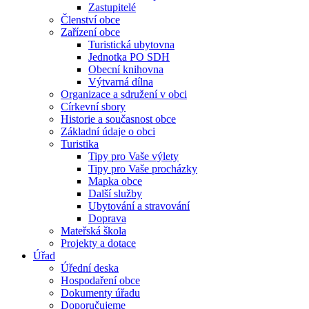
Zastupitelé
Členství obce
Zařízení obce
Turistická ubytovna
Jednotka PO SDH
Obecní knihovna
Výtvarná dílna
Organizace a sdružení v obci
Církevní sbory
Historie a současnost obce
Základní údaje o obci
Turistika
Tipy pro Vaše výlety
Tipy pro Vaše procházky
Mapka obce
Další služby
Ubytování a stravování
Doprava
Mateřská škola
Projekty a dotace
Úřad
Úřední deska
Hospodaření obce
Dokumenty úřadu
Doporučujeme