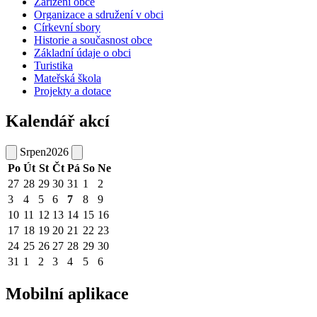
Zařízení obce
Organizace a sdružení v obci
Církevní sbory
Historie a současnost obce
Základní údaje o obci
Turistika
Mateřská škola
Projekty a dotace
Kalendář akcí
Srpen
2026
Po
Út
St
Čt
Pá
So
Ne
27
28
29
30
31
1
2
3
4
5
6
7
8
9
10
11
12
13
14
15
16
17
18
19
20
21
22
23
24
25
26
27
28
29
30
31
1
2
3
4
5
6
Mobilní aplikace