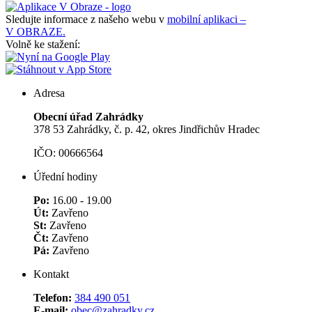
Sledujte informace z našeho webu v
mobilní aplikaci –
V OBRAZE.
Volně ke stažení:
Adresa
Obecní úřad Zahrádky
378 53 Zahrádky, č. p. 42, okres Jindřichův Hradec
IČO: 00666564
Úřední hodiny
Po:
16.00 - 19.00
Út:
Zavřeno
St:
Zavřeno
Čt:
Zavřeno
Pá:
Zavřeno
Kontakt
Telefon:
384 490 051
E-mail:
obec@zahradky.cz