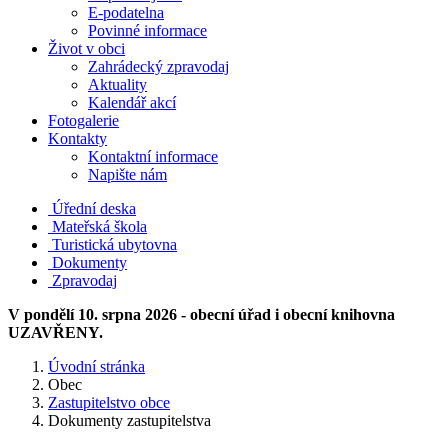
E-podatelna
Povinné informace
Život v obci
Zahrádecký zpravodaj
Aktuality
Kalendář akcí
Fotogalerie
Kontakty
Kontaktní informace
Napište nám
Úřední deska
Mateřská škola
Turistická ubytovna
Dokumenty
Zpravodaj
V pondělí 10. srpna 2026 - obecní úřad i obecní knihovna
UZAVŘENY.
Úvodní stránka
Obec
Zastupitelstvo obce
Dokumenty zastupitelstva