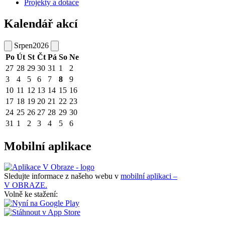
Projekty a dotace
Kalendář akcí
Srpen
2026
Po
Út
St
Čt
Pá
So
Ne
27
28
29
30
31
1
2
3
4
5
6
7
8
9
10
11
12
13
14
15
16
17
18
19
20
21
22
23
24
25
26
27
28
29
30
31
1
2
3
4
5
6
Mobilní aplikace
Sledujte informace z našeho webu v
mobilní aplikaci –
V OBRAZE.
Volně ke stažení: