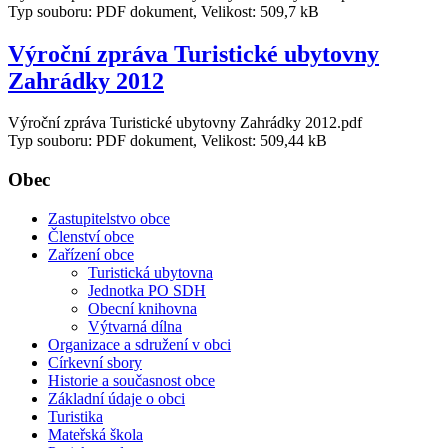
Typ souboru: PDF dokument, Velikost: 509,7 kB
Výroční zpráva Turistické ubytovny
Zahrádky 2012
Výroční zpráva Turistické ubytovny Zahrádky 2012.pdf
Typ souboru: PDF dokument, Velikost: 509,44 kB
Obec
Zastupitelstvo obce
Členství obce
Zařízení obce
Turistická ubytovna
Jednotka PO SDH
Obecní knihovna
Výtvarná dílna
Organizace a sdružení v obci
Církevní sbory
Historie a současnost obce
Základní údaje o obci
Turistika
Mateřská škola