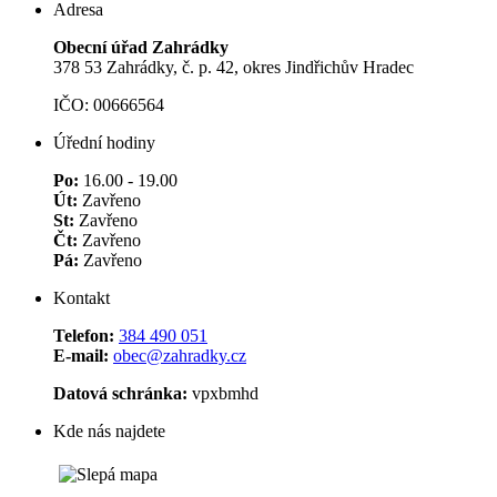
Adresa
Obecní úřad Zahrádky
378 53 Zahrádky, č. p. 42, okres Jindřichův Hradec
IČO: 00666564
Úřední hodiny
Po:
16.00 - 19.00
Út:
Zavřeno
St:
Zavřeno
Čt:
Zavřeno
Pá:
Zavřeno
Kontakt
Telefon:
384 490 051
E-mail:
obec@zahradky.cz
Datová schránka:
vpxbmhd
Kde nás najdete