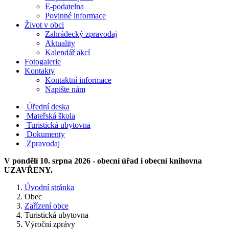
E-podatelna
Povinné informace
Život v obci
Zahrádecký zpravodaj
Aktuality
Kalendář akcí
Fotogalerie
Kontakty
Kontaktní informace
Napište nám
Úřední deska
Mateřská škola
Turistická ubytovna
Dokumenty
Zpravodaj
V pondělí 10. srpna 2026 - obecní úřad i obecní knihovna
UZAVŘENY.
Úvodní stránka
Obec
Zařízení obce
Turistická ubytovna
Výroční zprávy