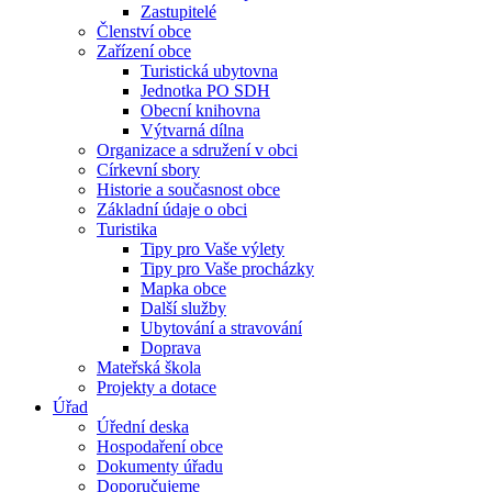
Zastupitelé
Členství obce
Zařízení obce
Turistická ubytovna
Jednotka PO SDH
Obecní knihovna
Výtvarná dílna
Organizace a sdružení v obci
Církevní sbory
Historie a současnost obce
Základní údaje o obci
Turistika
Tipy pro Vaše výlety
Tipy pro Vaše procházky
Mapka obce
Další služby
Ubytování a stravování
Doprava
Mateřská škola
Projekty a dotace
Úřad
Úřední deska
Hospodaření obce
Dokumenty úřadu
Doporučujeme