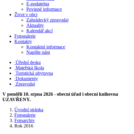
E-podatelna
Povinné informace
Život v obci
Zahrádecký zpravodaj
Aktuality
Kalendář akcí
Fotogalerie
Kontakty
Kontaktní informace
Napište nám
Úřední deska
Mateřská škola
Turistická ubytovna
Dokumenty
Zpravodaj
V pondělí 10. srpna 2026 - obecní úřad i obecní knihovna
UZAVŘENY.
Úvodní stránka
Fotogalerie
Fotoarchiv
Rok 2016