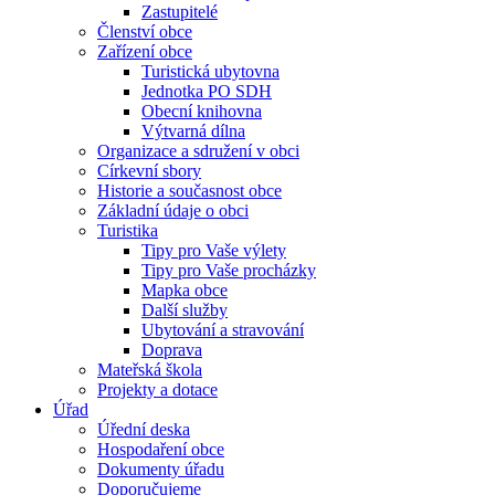
Zastupitelé
Členství obce
Zařízení obce
Turistická ubytovna
Jednotka PO SDH
Obecní knihovna
Výtvarná dílna
Organizace a sdružení v obci
Církevní sbory
Historie a současnost obce
Základní údaje o obci
Turistika
Tipy pro Vaše výlety
Tipy pro Vaše procházky
Mapka obce
Další služby
Ubytování a stravování
Doprava
Mateřská škola
Projekty a dotace
Úřad
Úřední deska
Hospodaření obce
Dokumenty úřadu
Doporučujeme