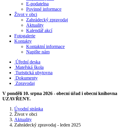
E-podatelna
Povinné informace
Život v obci
Zahrádecký zpravodaj
Aktuality
Kalendář akcí
Fotogalerie
Kontakty
Kontaktní informace
Napište nám
Úřední deska
Mateřská škola
Turistická ubytovna
Dokumenty
Zpravodaj
V pondělí 10. srpna 2026 - obecní úřad i obecní knihovna
UZAVŘENY.
Úvodní stránka
Život v obci
Aktuality
Zahrádecký zpravodaj - leden 2025