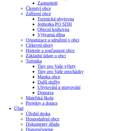
Zastupitelé
Členství obce
Zařízení obce
Turistická ubytovna
Jednotka PO SDH
Obecní knihovna
Výtvarná dílna
Organizace a sdružení v obci
Církevní sbory
Historie a současnost obce
Základní údaje o obci
Turistika
Tipy pro Vaše výlety
Tipy pro Vaše procházky
Mapka obce
Další služby
Ubytování a stravování
Doprava
Mateřská škola
Projekty a dotace
Úřad
Úřední deska
Hospodaření obce
Dokumenty úřadu
Doporučujeme