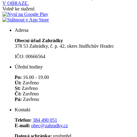
V OBRAZE.
Volně ke stažení:
Adresa
Obecní úřad Zahrádky
378 53 Zahrádky, č. p. 42, okres Jindřichův Hradec
IČO: 00666564
Úřední hodiny
Po:
16.00 - 19.00
Út:
Zavřeno
St:
Zavřeno
Čt:
Zavřeno
Pá:
Zavřeno
Kontakt
Telefon:
384 490 051
E-mail:
obec@zahradky.cz
Datová schránka:
vpxbmhd