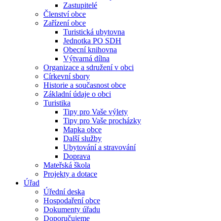
Zastupitelé
Členství obce
Zařízení obce
Turistická ubytovna
Jednotka PO SDH
Obecní knihovna
Výtvarná dílna
Organizace a sdružení v obci
Církevní sbory
Historie a současnost obce
Základní údaje o obci
Turistika
Tipy pro Vaše výlety
Tipy pro Vaše procházky
Mapka obce
Další služby
Ubytování a stravování
Doprava
Mateřská škola
Projekty a dotace
Úřad
Úřední deska
Hospodaření obce
Dokumenty úřadu
Doporučujeme