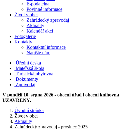
E-podatelna
Povinné informace
Život v obci
Zahrádecký zpravodaj
Aktuality
Kalendář akcí
Fotogalerie
Kontakty
Kontaktní informace
Napište nám
Úřední deska
Mateřská škola
Turistická ubytovna
Dokumenty
Zpravodaj
V pondělí 10. srpna 2026 - obecní úřad i obecní knihovna
UZAVŘENY.
Úvodní stránka
Život v obci
Aktuality
Zahrádecký zpravodaj - prosinec 2025