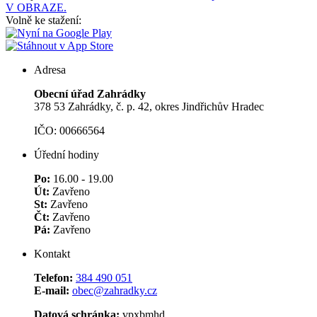
V OBRAZE.
Volně ke stažení:
Adresa
Obecní úřad Zahrádky
378 53 Zahrádky, č. p. 42, okres Jindřichův Hradec
IČO: 00666564
Úřední hodiny
Po:
16.00 - 19.00
Út:
Zavřeno
St:
Zavřeno
Čt:
Zavřeno
Pá:
Zavřeno
Kontakt
Telefon:
384 490 051
E-mail:
obec@zahradky.cz
Datová schránka:
vpxbmhd