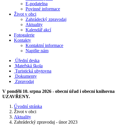
E-podatelna
Povinné informace
Život v obci
Zahrádecký zpravodaj
Aktuality
Kalendář akcí
Fotogalerie
Kontakty
Kontaktní informace
Napište nám
Úřední deska
Mateřská škola
Turistická ubytovna
Dokumenty
Zpravodaj
V pondělí 10. srpna 2026 - obecní úřad i obecní knihovna
UZAVŘENY.
Úvodní stránka
Život v obci
Aktuality
Zahrádecký zpravodaj - únor 2023