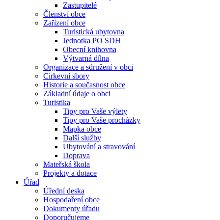
Zastupitelé
Členství obce
Zařízení obce
Turistická ubytovna
Jednotka PO SDH
Obecní knihovna
Výtvarná dílna
Organizace a sdružení v obci
Církevní sbory
Historie a současnost obce
Základní údaje o obci
Turistika
Tipy pro Vaše výlety
Tipy pro Vaše procházky
Mapka obce
Další služby
Ubytování a stravování
Doprava
Mateřská škola
Projekty a dotace
Úřad
Úřední deska
Hospodaření obce
Dokumenty úřadu
Doporučujeme