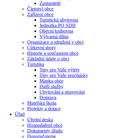
Zastupitelé
Členství obce
Zařízení obce
Turistická ubytovna
Jednotka PO SDH
Obecní knihovna
Výtvarná dílna
Organizace a sdružení v obci
Církevní sbory
Historie a současnost obce
Základní údaje o obci
Turistika
Tipy pro Vaše výlety
Tipy pro Vaše procházky
Mapka obce
Další služby
Ubytování a stravování
Doprava
Mateřská škola
Projekty a dotace
Úřad
Úřední deska
Hospodaření obce
Dokumenty úřadu
Doporučujeme